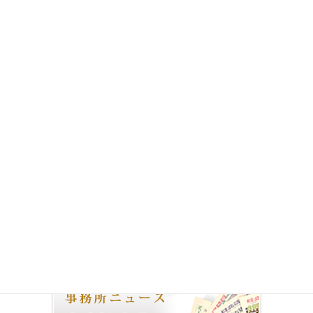
コラム
前の記事
「モームリ」弁護士法違反容疑
で家宅捜索 退職代行業者の利
用にご注意ください 弁護士
片木 翔一郎、弁護士 田村
優介
2025年10月29日
イベント
次の記事
11月16,17日の2日間、結城祐弁
護士の加入する「東京借地借家
人組合連合会」が「値上げ１１
０番」無料電話相談を行います
2025年11月15日