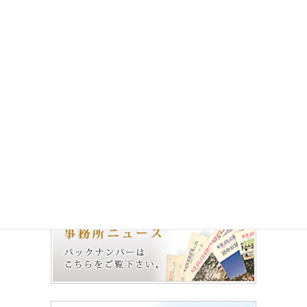
事務所一般
前の記事
2017年1月より、久保木太一弁護
士，大久保秀俊弁護士が入所し
ました。
2017年2月3日
イベント
次の記事
城北法律事務所 憲法講座2017『
語憲 ～語ろう 憲法の魅力を～ 』
2017年4月15日